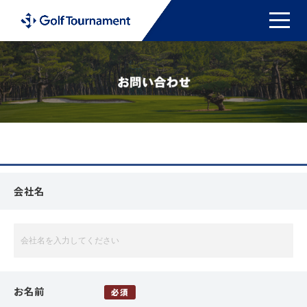
toggle 
会社名
お名前
必須